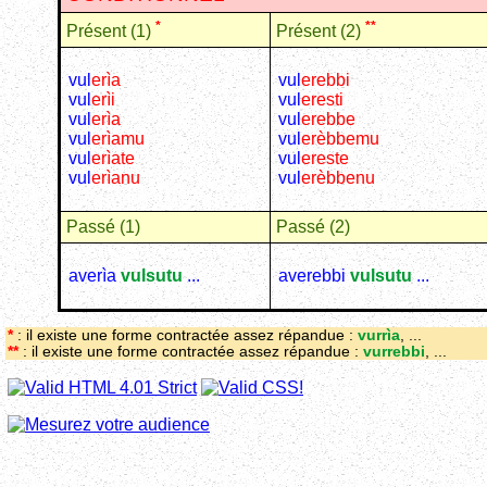
*
**
Présent (1)
Présent (2)
vul
erìa
vul
erebbi
vul
erìi
vul
eresti
vul
erìa
vul
erebbe
vul
erìamu
vul
erèbbemu
vul
erìate
vul
ereste
vul
erìanu
vul
erèbbenu
Passé (1)
Passé (2)
averìa
vulsutu
...
averebbi
vulsutu
...
*
: il existe une forme contractée assez répandue :
vurrìa
, ...
**
: il existe une forme contractée assez répandue :
vurrebbi
, ...