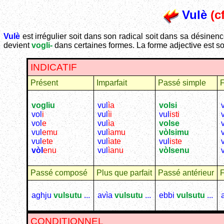
Vulè
(c
Vulè
est irrégulier soit dans son radical soit dans sa désinenc
devient
vogli-
dans certaines formes. La forme adjective est so
INDICATIF
Présent
Imparfait
Passé simple
F
vogliu
vul
ìa
volsi
vol
i
vul
ìi
vul
isti
vol
e
vul
ìa
volse
vul
emu
vul
ìamu
vòlsimu
vul
ete
vul
ìate
vul
iste
vòl
enu
vul
ìanu
vòlsenu
Passé composé
Plus que parfait
Passé antérieur
F
aghju
vulsutu
...
avìa
vulsutu
...
ebbi
vulsutu
...
CONDITIONNEL