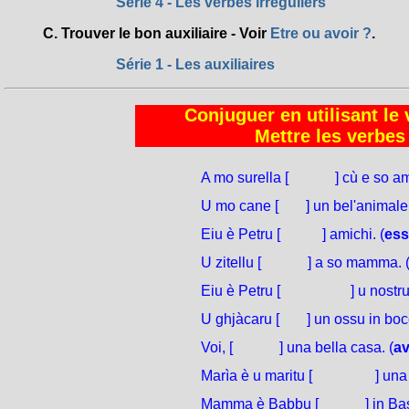
Série 4 - Les verbes irréguliers
C. Trouver le bon auxiliaire - Voir
Etre ou avoir ?
.
Série 1 - Les auxiliaires
Conjuguer en utilisant le 
Mettre les verbes 
A mo surella [
canta
] cù e so am
U mo cane [
hè
] un bel'animale.
Eiu è Petru [
simu
] amichi. (
ess
U zitellu [
cerca
] a so mamma. 
Eiu è Petru [
circhemu
] u nostr
U ghjàcaru [
hà
] un ossu in boc
Voi, [
avete
] una bella casa. (
a
Marìa è u maritu [
cèrcanu
] una
Mamma è Babbu [
stanu
] in Bas