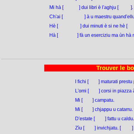
Mi hà [
portu
] dui libri è l'aghju [
letti
].
Ch'ai [
rispostu
] à u maestru quand'ellu
Hè [
apparsu
] dui minuti è si ne hè [
a
Hà [
duvutu
] fà un eserciziu ma ùn hà 
Trouver le bo
I fichi [
sò
] maturati prestu 
L'omi [
sò
] corsi in piazza
Mi [
sò
] campatu.
Mi [
sò
] chjappu u catarru.
D'estate [
hè
] fattu u caldu
Zìu [
hè
] invichjatu. [
Hà
]