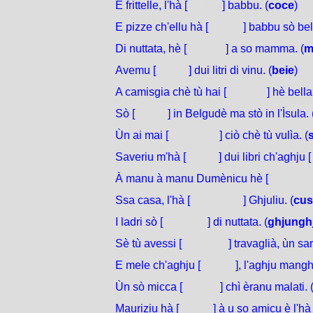
E frittelle, l'hà [
cotte
] babbu. (
coce
)
E pizze ch'ellu hà [
cottu
] babbu sò bel
Di nuttata, hè [
morta
] a so mamma. (
m
Avemu [
betu
] dui litri di vinu. (
beie
)
A camisgia chè tù hai [
sceltu
] hè bella
Sò [
natu
] in Belgudè ma stò in l'Ìsula. 
Ùn ai mai [
sapputu
] ciò chè tù vulìa. (
Saveriu m'hà [
datu
] dui libri ch'aghju [
À manu à manu Dumènicu hè [
appars
Ssa casa, l'hà [
custrutta
] Ghjuliu. (
cus
I ladri sò [
ghjunti
] di nuttata. (
ghjungh
Sè tù avessi [
vulsutu
] travaglià, ùn sa
E mele ch'aghju [
coltu
], l'aghju mangh
Ùn sò micca [
vinuti
] chì èranu malati. 
Mauriziu hà [
vistu
] à u so amicu è l'hà 