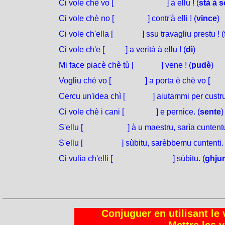
Ci vole chè vo [
stìate à sente
] à ellu ! (
stà à 
Ci vole chè no [
vìncimu
] contr'à elli ! (
vince
)
Ci vole ch'ella [
finisca
] ssu travagliu prestu ! (
Ci vole ch'e [
dica
] a verità à ellu ! (
dì
)
Mi face piacè chè tù [
possa
] vene ! (
pudè
)
Vogliu chè vo [
chjòdite
] a porta è chè vo [
vèn
Cercu un'idea chì [
possa
] aiutammi per custr
Ci vole chè i cani [
sèntinu
] e pernice. (
sente
)
S'ellu [
rispondissi
] à u maestru, sarìa cuntentu
S'ellu [
apparissi
] sùbitu, sarèbbemu cuntenti. 
Ci vulìa ch'elli [
ghjunghjìssinu
] sùbitu. (
ghju
Conjuguer en utilisant le 