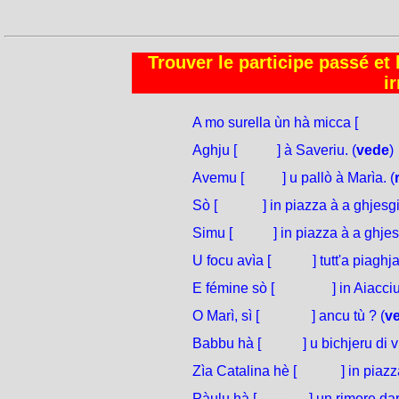
Trouver le participe passé et 
i
A mo surella ùn hà micca [
pudut
Aghju [
vistu
] à Saveriu. (
vede
)
Avemu [
resu
] u pallò à Marìa. (
Sò [
corsu
] in piazza à a ghjesgi
Simu [
corsi
] in piazza à a ghjes
U focu avìa [
rosu
] tutt'a piaghja
E fémine sò [
andate
] in Aiacciu
O Marì, sì [
vinuta
] ancu tù ? (
v
Babbu hà [
rottu
] u bichjeru di v
Zìa Catalina hè [
stata
] in piazz
Pàulu hà [
intesu
] un rimore dar