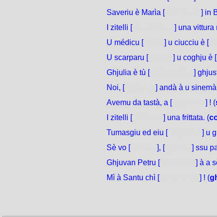
Saveriu è Marìa [
dòrmenu
] in 
I zitelli [
anu / hanu
] una vittura
U médicu [
cura
] u ciucciu è [
s
U scarparu [
taglia
] u coghju è [
Ghjulia è tù [
ghjunghjite
] ghjus
Noi, [
vulemu
] andà à u sinemà.
Avemu da tastà, a [
sapemu
] ! (
I zitelli [
còcenu
] una frittata. (
c
Tumasgiu ed eiu [
sciglimu
] u 
Sè vo [
vulete
], [
punite
] ssu p
Ghjuvan Petru [
risponde
] à a 
Mì à Santu chì [
ghjunghje
] ! (
g