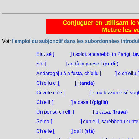
Conjuguer en utilisant le 
Mettre les v
Voir
l'emploi du subjonctif dans les subordonnées introdui
Eiu, sè [
avissi
] i soldi, andarebbi in Parigi. (
a
S'o [
pudissi
] andà in paese ! (
pudè
)
Andaraghju à a festa, ch'ellu [
piovi
] o ch'ellu [
Ch'ellu ci [
vachi
] ! (
andà
)
Ci vole ch'e [
amparghi
] e mo lezzione sè vog
Ch'elli [
pìglinu
] a casa ! (
piglià
)
Ùn pensu ch'elli [
tróvinu
] a casa. (
truvà
)
Sè no [
cantàssimu
] cun elli, sarèbbenu cunten
Ch'elle [
stìanu
] quì ! (
stà
)