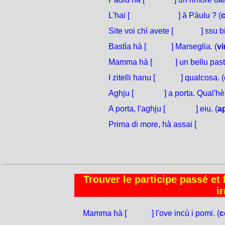
L'hai [
cunnisciutu
] à Pàulu ? (
Site voi chì avete [
postu
] ssu b
Bastìa hà [
vintu
] Marseglia. (
v
Mamma hà [
fattu
] un bellu past
I zitelli hanu [
dettu
] qualcosa. (
Aghju [
apertu
] a porta. Qual'hè
A porta, l'aghju [
aperta
] eiu. (
a
Prima di more, hà assai [
suffer
Trouver le participe passé et 
i
Mamma hà [
cottu
] l'ove incù i pomi. (
c