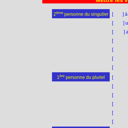
Mettre les v
ème
[
Mì
] 
2
personne du singulier
[
Fà
] 
[
Dà
] 
[
Cant
[
Famm
[
Dallu
[
Dorm
ère
[
Ande
1
personne du pluriel
[
Andè
[
Durm
[
Pune
[
Biim
[
Vinc