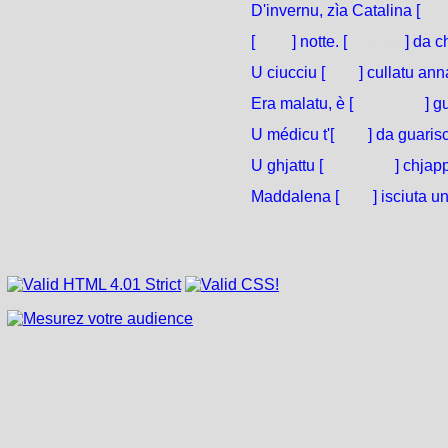
D'invernu, zìa Catalina [
h
[
Hè
] notte. [
Aghju
] da c
U ciucciu [
hè
] cullatu ann
Era malatu, è [
hè statu
] g
U médicu t'[
hà
] da guaris
U ghjattu [
hè statu
] chjap
Maddalena [
hè
] isciuta un