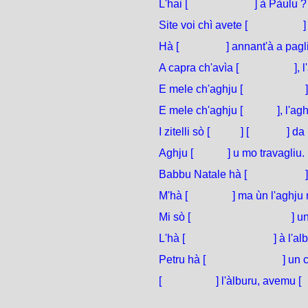
L'hai [
cunnisciutu
] à Pàulu ?
Site voi chì avete [
chjamatu
]
Hà [
durmitu
] annant'à a pagli
A capra ch'avìa [
chjamatu
], 
E mele ch'aghju [
manghjatu
E mele ch'aghju [
coltu
], l'agh
I zitelli sò [
stati
] [
puniti
] da
Aghju [
finitu
] u mo travagliu. 
Babbu Natale hà [
distribuitu
M'hà [
parlatu
] ma ùn l'aghju 
Mi sò [
cumpratu / compru
] u
L'hà [
tumbatu / tombu
] à l'al
Petru hà [
leccu / liccatu
] un 
[
Francatu
] l'àlburu, avemu [