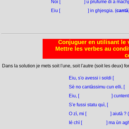
Noi [
sinteremu
] u prufume di a machj
Eiu [
cantaraghju
] in ghjesgia. (
cantà
Conjuguer en utilisant le 
Mettre les verbes au condi
c
Dans la solution je mets soit l'une, soit l'autre (soit les deux) f
Eiu, s'o avessi i soldi [
andare
Sè no cantàssimu cun elli, [
s
Eiu, [
sarìa / sarebbi
] cuntent
S'e fussi statu quì, [
averìa ch
O zì, mi [
pudereste
] aiutà ? (
Ié chì [
puderebbi
] ma ùn agh