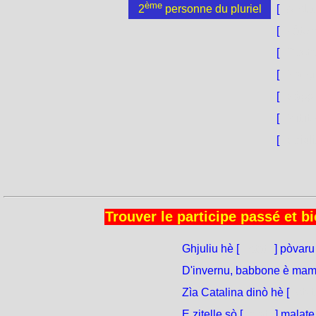
ème
[
Anda
2
personne du pluriel
[
Fàte
[
Custr
[
Mangh
[
Sàppi
[
Mittit
[
Scigli
Trouver le participe passé et bi
Ghjuliu hè [
statu
] pòvaru
D'invernu, babbone è mam
Zìa Catalina dinò hè [
stat
E zitelle sò [
state
] malate