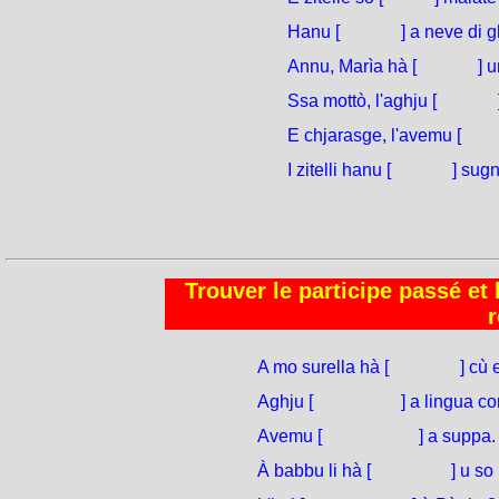
Hanu [
avutu
] a neve di 
Annu, Marìa hà [
avutu
] u
Ssa mottò, l'aghju [
avuta
E chjarasge, l'avemu [
avu
I zitelli hanu [
avutu
] sug
Trouver le participe passé et 
r
A mo surella hà [
cantatu
] cù 
Aghju [
amparatu
] a lingua cor
Avemu [
manghjatu
] a suppa. 
À babbu li hà [
piaciutu
] u so