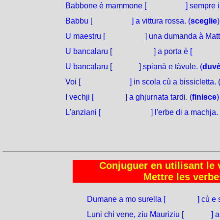
Babbone è mammone [
sciglìanu
] sempre i 
Babbu [
hà sceltu
] a vittura rossa. (
sceglie
)
U maestru [
hà postu
] una dumanda à Matteu
U bancalaru [
hà chjosu
] a porta è [
hà me
U bancalaru [
duvìa
] spianà e tàvule. (
duv
Voi [
ghjunghìate
] in scola cù a bissicletta. 
I vechji [
finìanu
] a ghjurnata tardi. (
finisce
)
L'anziani [
cunniscìanu
] l'erbe di a machja. 
Conjuguer en utilisant le 
Mettre les verbes
Dumane a mo surella [
cantarà
] cù e
Luni chì vene, zìu Mauriziu [
viderà
] a