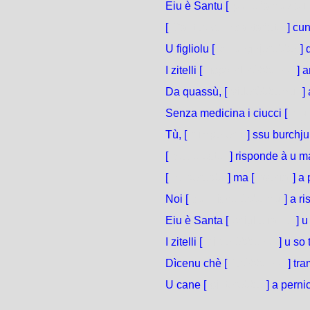
Eiu è Santu [
punerìamu / p
[
Cantareste / cantarìate
] cun
U figliolu [
ghjunghjerebbe
] 
I zitelli [
risponderèbbenu
] 
Da quassù, [
viderèbbemu
]
Senza medicina i ciucci [
mur
Tù, [
rumperesti
] ssu burchju
[
Sapereste
] risponde à u ma
[
Saperebbi
] ma [
averìa
] a 
Noi [
cunniscerèbbemu
] a ri
Eiu è Santa [
sciglierìamu
] u
I zitelli [
pirderèbbenu
] u so
Dìcenu chè [
farèbbenu
] tr
U cane [
sinterebbe
] a pernic