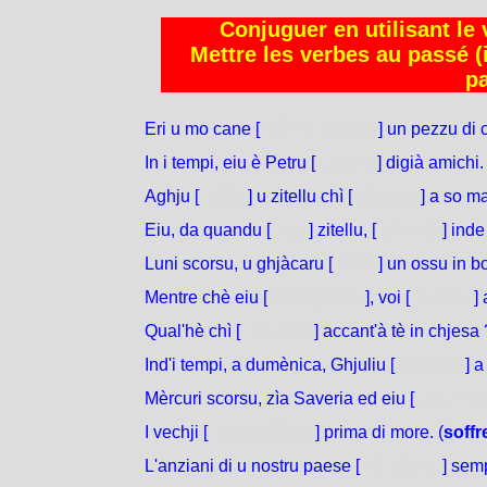
Conjuguer en utilisant le 
Mettre les verbes au passé 
pa
Eri u mo cane [
hà manghjatu
] un pezzu di c
In i tempi, eiu è Petru [
éramu
] digià amichi. 
Aghju [
vistu
] u zitellu chì [
circava
] a so m
Eiu, da quandu [
era
] zitellu, [
durmìa
] inde
Luni scorsu, u ghjàcaru [
avìa
] un ossu in b
Mentre chè eiu [
travagliava
], voi [
facìate
] 
Qual'hè chì [
cantava
] accant'à tè in chjesa 
Ind'i tempi, a dumènica, Ghjuliu [
purtava
] 
Mèrcuri scorsu, zìa Saveria ed eiu [
avemu c
I vechji [
anu suffertu
] prima di more. (
soffr
L'anziani di u nostru paese [
vincìanu
] semp