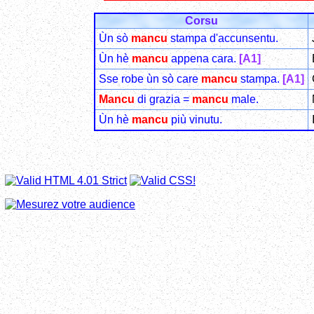
Corsu
Ùn sò
mancu
stampa d'accunsentu.
Ùn hè
mancu
appena cara.
[A1]
Sse robe ùn sò care
mancu
stampa.
[A1]
Mancu
di grazia =
mancu
male.
Ùn hè
mancu
più vinutu.