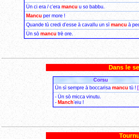
Ùn ci era / c'era
mancu
u so babbu.
Mancu
per more !
Quande tù credi d'esse à cavallu un sì
mancu
à ped
Ùn sò
mancu
trè ore.
Dans le s
Corsu
Ùn sì sempre à boccarisa
mancu
tù !
- Ùn sò micca vinutu.
-
Manch
'eiu !
Tournu