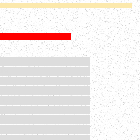
i vinu.
u.
tuneru ?