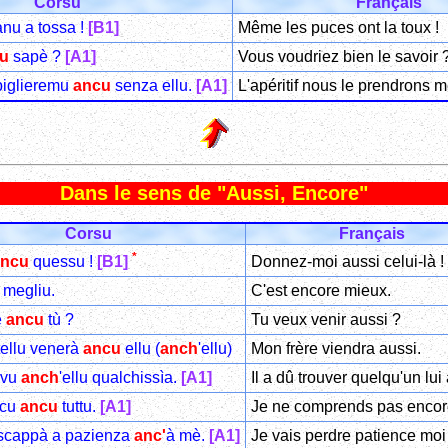
Corsu
Français
nu a tossa !
[B1]
Même les puces ont la toux !
u
sapè ?
[A1]
Vous voudriez bien le savoir 
 piglieremu
ancu
senza ellu.
[A1]
L'apéritif nous le prendrons 
Dans le sens de "Aussi, Encore"
Corsu
Français
*
Donnez-moi aussi celui-là !
ancu
quessu !
[B1]
megliu.
C'est encore mieux.
e
ancu
tù ?
Tu veux venir aussi ?
tellu venerà
ancu
ellu (
anch
'ellu)
Mon frère viendra aussi.
ovu
anch
'ellu qualchissìa.
[A1]
Il a dû trouver quelqu'un lui
scu
ancu
tuttu.
[A1]
Je ne comprends pas encore
scappà a pazienza
anc'
à mè.
[A1]
Je vais perdre patience moi