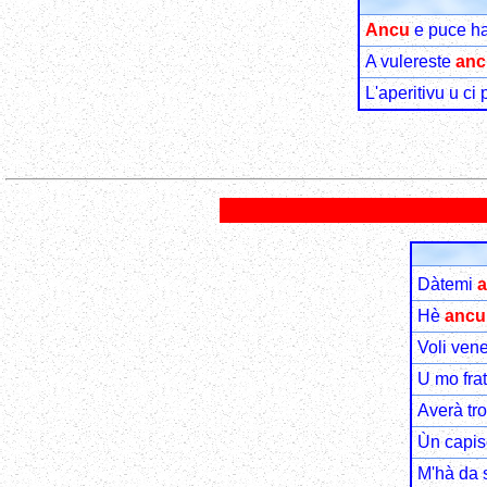
Ancu
e puce ha
A vulereste
anc
L'aperitivu u ci
Dàtemi
Hè
ancu
Voli ven
U mo fra
Averà tr
Ùn capi
M'hà da 