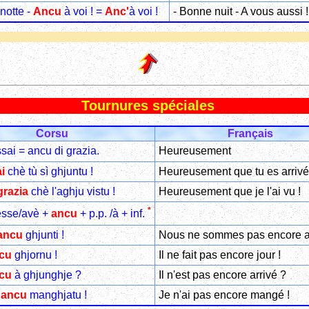
notte -
Ancu
à voi ! =
Anc'
à voi !
- Bonne nuit - A vous aussi !
Tournures spéciales
Corsu
Français
sai = ancu di grazia.
Heureusement
i
chè tù sì ghjuntu !
Heureusement que tu es arrivé
grazia
chè l'aghju vistu !
Heureusement que je l'ai vu !
*
sse/avè +
ancu
+ p.p. /à + inf.
ancu
ghjunti !
Nous ne sommes pas encore ar
cu
ghjornu !
Il ne fait pas encore jour !
cu
à ghjunghje ?
Il n'est pas encore arrivé ?
u
ancu
manghjatu !
Je n'ai pas encore mangé !