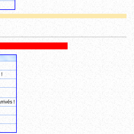
 !
rivés !