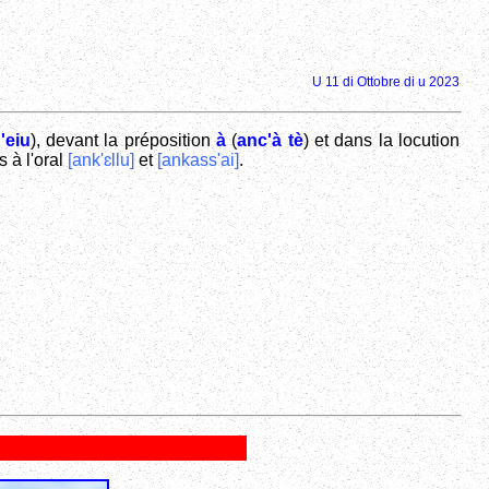
U 11 di Ottobre di u 2023
'eiu
), devant la préposition
à
(
anc'à tè
) et dans la locution
s à l'oral
[ank'ɛllu]
et
[ankass'ai]
.