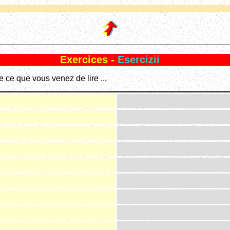
Exercices -
Esercizii
 ce que vous venez de lire ...
Hè ancu megliu cusì !
Ùn hà ancu betu u so bichjer' d
U scarparu ùn hè ancu ghjunt
Ùn hè ancu prontu.
Ùn hè ancu à ghjunghje u can
Ùn hè ancu notte.
Ancu un pocu è casca.
Ùn capisci ancu tuttu.
Ùn cantate ancu alleluia.