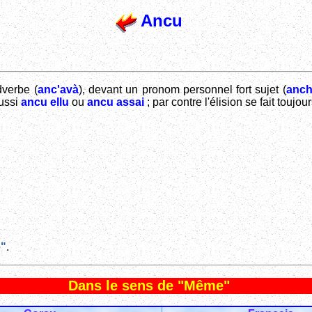
Ancu
dverbe (
anc'avà
), devant un pronom personnel fort sujet (
anch
aussi
ancu ellu
ou
ancu assai
; par contre l'élision se fait toujour
e"
.
Dans le sens de "Même"