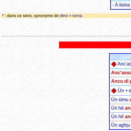
- À bona 
*
: dans ce sens, synonyme de
dinò = torna
Anc'as
Anc'assa
Ancu di 
Ùn + e
Ùn simu
Ùn hè
an
Ùn hè
an
Ùn aghj