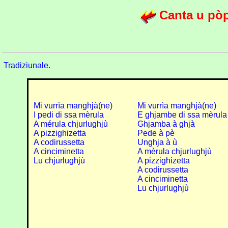
Canta u pòp
Tradiziunale.
Mi vurrìa manghjà(ne)
Mi vurrìa manghjà(ne)
I pedi di ssa mèrula
E ghjambe di ssa mèrula
A mérula chjurlughjù
Ghjamba à ghjà
A pizzighizetta
Pede à pè
A codirussetta
Unghja à ù
A cinciminetta
A mèrula chjurlughjù
Lu chjurlughjù
A pizzighizetta
A codirussetta
A cinciminetta
Lu chjurlughjù