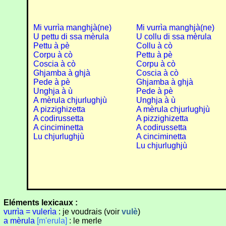
Mi vurrìa manghjà(ne)
Mi vurrìa manghjà(ne)
U pettu di ssa mèrula
U collu di ssa mèrula
Pettu à pè
Collu à cò
Corpu à cò
Pettu à pè
Coscia à cò
Corpu à cò
Ghjamba à ghjà
Coscia à cò
Pede à pè
Ghjamba à ghjà
Unghja à ù
Pede à pè
A mèrula chjurlughjù
Unghja à ù
A pizzighizetta
A mèrula chjurlughjù
A codirussetta
A pizzighizetta
A cinciminetta
A codirussetta
Lu chjurlughjù
A cinciminetta
Lu chjurlughjù
Eléments lexicaux :
vurrìa = vulerìa
: je voudrais (voir
vulè
)
a mèrula
[m'erula]
: le merle