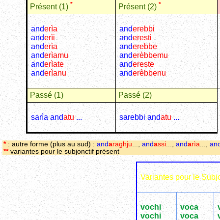
*
*
Présent (1)
Présent (2)
and
e
rìa
and
erebbi
and
e
rìi
and
eresti
and
e
rìa
and
erebbe
and
e
rìamu
and
e
rèbbemu
and
e
rìate
and
ereste
and
e
rìanu
and
e
rèbbenu
Passé (1)
Passé (2)
sarìa and
atu
...
sarebbi and
atu
...
*
: autre forme (plus au sud) :
and
a
raghju
...,
and
a
ssi
...,
and
a
rìa
...,
an
**
variantes pour le subjonctif présent
Variantes pour le Subjo
vochi
voca
vochi
voca