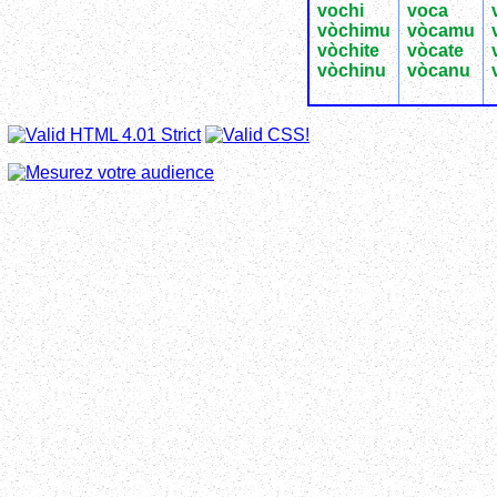
vochi
voca
vòchimu
vòcamu
vòchite
vòcate
vòchinu
vòcanu