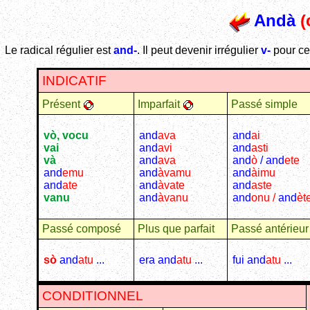
Andà
(
Le radical régulier est
and-
. Il peut devenir irrégulier
v-
pour ce
INDICATIF
Présent
Imparfait
Passé simple
vò, vocu
and
ava
and
ai
vai
and
avi
and
asti
và
and
ava
and
ò
/ and
ete
and
emu
and
àvamu
and
àimu
and
ate
and
àvate
and
aste
vanu
and
àvanu
and
onu /
and
èt
Passé composé
Plus que parfait
Passé antérieur
sò
and
atu
...
era and
atu
...
fui and
atu
...
CONDITIONNEL