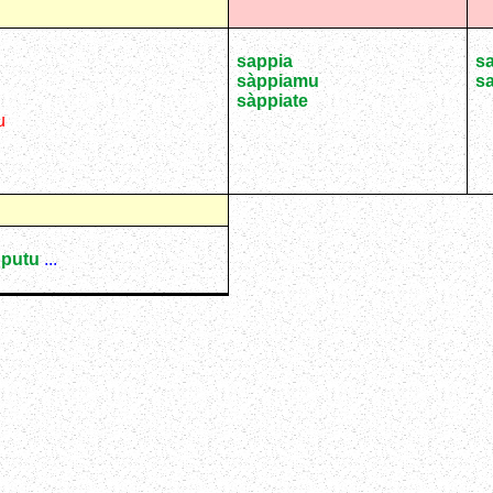
sappia
s
sàppiamu
s
sàppiate
u
u
putu
...