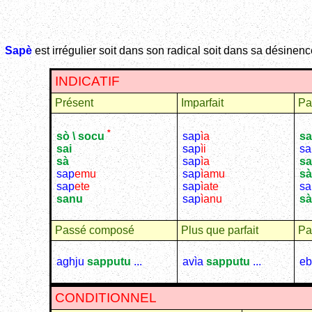
Sapè
est irrégulier soit dans son radical soit dans sa désinenc
INDICATIF
Présent
Imparfait
Pa
*
sap
ìa
sa
sò \ socu
sap
ìi
sa
sai
sap
ìa
sa
sà
sap
ìamu
sà
sap
emu
sap
ìate
sa
sap
ete
sap
ìanu
sà
sanu
Passé composé
Plus que parfait
Pa
aghju
sapputu
...
avìa
sapputu
...
eb
CONDITIONNEL