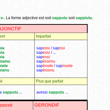
t
s-
. La forme adjective est soit
sapputu
soit
sappiutu
.
BJONCTIF
ent
Imparfait
pia
sap
essi
/ sap
issi
pia
sap
essi
/ ...
pia
sap
essi
piamu
sap
èssimu
iate
sap
èssite
/ sap
ìssete
pianu
sap
èssinu
sé
Plus que parfait
ia
sapputu
...
avessi
sapputu
...
.passé
GERONDIF