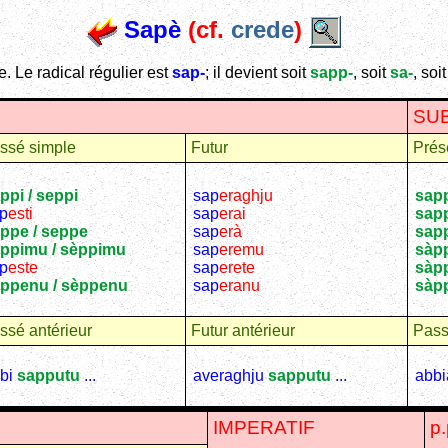
Sapè
(cf.
crede
)
e. Le radical régulier est
sap-
; il devient soit
sapp-
, soit
sa-
, soi
SU
ssé simple
Futur
Prés
ppi / seppi
sap
eraghju
sap
p
esti
sap
erai
sap
ppe / seppe
sap
erà
sap
ppimu / sèppimu
sap
eremu
sàp
p
este
sap
erete
sàpp
ppenu / sèppenu
sap
eranu
sàp
ssé antérieur
Futur antérieur
Pas
bi
sapputu
...
averaghju
sapputu
...
abb
IMPERATIF
p