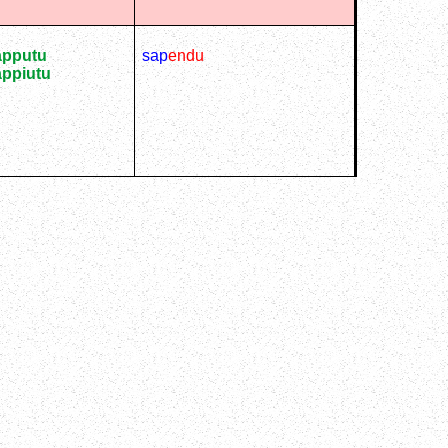
apputu
sap
endu
appiutu