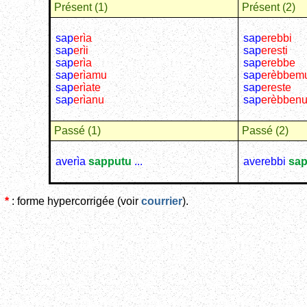
Présent (1)
Présent (2)
sap
erìa
sap
erebbi
sap
erìi
sap
eresti
sap
erìa
sap
erebbe
sap
erìamu
sap
erèbbem
sap
erìate
sap
ereste
sap
erìanu
sap
erèbben
Passé (1)
Passé (2)
averìa
sapputu
...
averebbi
sap
*
: forme hypercorrigée (voir
courrier
).