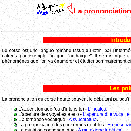
La prononciation
Introdu
Le corse est une langue romane issue du latin, par l'intermé
italiens, par exemple, un goût "archaïque". Il se distingue de 
phénomènes que l'on va énumérer et étudier sommairement c
Les poi
La prononciation du corse heurte souvent le débutant puisqu'il 
L'accent tonique (ou d'intensité) -
L'incalcu
.
L'aperture des voyelles e et o -
L'apertura di e vucali e
L'alternance vocalique -
A svucalatura
.
La prononciation des consonnes doubles -
E cunsunan
La mutation consonantique -
A mutazione funética
.