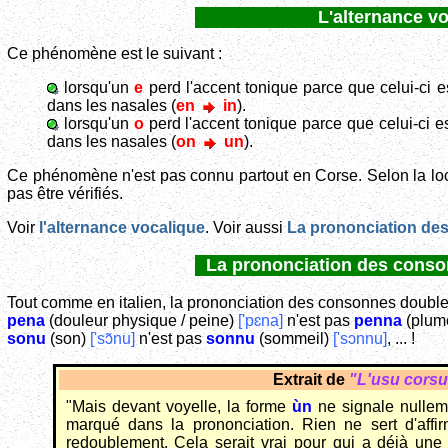
L'alternance vo
Ce phénomène est le suivant :
lorsqu'un
e
perd l'accent tonique parce que celui-ci est
dans les nasales (
en
in
).
lorsqu'un
o
perd l'accent tonique parce que celui-ci est
dans les nasales (
on
un
).
Ce phénomène n'est pas connu partout en Corse. Selon la local
pas être vérifiés.
Voir
l'alternance vocalique
. Voir aussi
La prononciation des
La prononciation des conso
Tout comme en italien, la prononciation des consonnes doubles
pena
(douleur physique / peine)
['pɛna]
n'est pas
penna
(plum
sonu
(son)
['sɔ̃nu]
n'est pas
sonnu
(sommeil)
['sɔnnu]
, ... !
Extrait de
"L'usu cors
"Mais devant voyelle, la forme
ùn
ne signale nulleme
marqué dans la prononciation. Rien ne sert d'affi
redoublement. Cela serait vrai pour qui a déjà une 