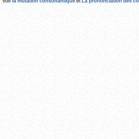
Voir
la mutation consonantique
et
La prononciation des 