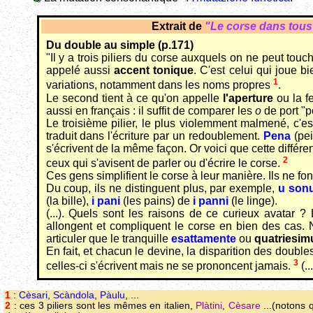
Extrait de
"Le corse dans tous
Du double au simple (p.171)
"Il y a trois piliers du corse auxquels on ne peut tou
appelé aussi
accent tonique
. C'est celui qui joue 
1
variations, notamment dans les noms propres
.
Le second tient à ce qu'on appelle
l'aperture
ou la f
aussi en français : il suffit de comparer les
o
de port "p
Le troisième pilier, le plus violemment malmené, c'es
traduit dans l'écriture par un redoublement.
Pena
(pei
s'écrivent de la même façon. Or voici que cette diffé
2
ceux qui s'avisent de parler ou d'écrire le corse.
Ces gens simplifient le corse à leur manière. Ils ne fo
Du coup, ils ne distinguent plus, par exemple,
u son
(la bille),
i pani
(les pains) de
i panni
(le linge).
(...). Quels sont les raisons de ce curieux avatar 
allongent et compliquent le corse en bien des cas. N
articuler que le tranquille
esattamente
ou
quatriesim
En fait, et chacun le devine, la disparition des doubl
3
celles-ci s'écrivent mais ne se prononcent jamais.
(...
1
:
Cèsari
,
Scàndola
,
Pàulu
, ...
2
: ces 3 piliers sont les mêmes en italien,
Plàtini
,
Cèsare
...(notons q