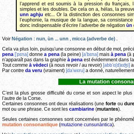
l'apprend et est soumis à la pression du français
simples et les doubles. De cela on a, hélas, la preuv
unn aghju
etc... Or la distinction des consonnes si
l'euphonie, la musique de la langue, sa consistance
donc indispensable d'écrire l'adverbe de négation
ùn
Voir
Négation : nun, ùn ... unn , micca (adverbe de)
.
Cela va plus loin, puisqu'une consonne en début de mot, précé
pena
['pɛna]
donne
a pena
(la peine)
[a'bɛna]
mais
à pena
(à 
n'apparaît pas dans la graphie
à pena
est évidemment dans la
Tout comme
à vèdeci
(à nous revoir / au revoir)
[abb'ɛ(d)ɛʤi]
a
Par contre
da veru
(vraiment)
[da'wɛru]
a donné, naturellemen
La mutation consonan
C'est la plus grosse difficulté du corse et son aspect le plus
l'autre de la Corse.
Certaines consonnes ont deux réalisations (une
forte
ou
dur
mot ou une phrase. Ce sont les
cambiarine
(
mutantes
).
Seules certaines consonnes sont concernées par le phénomèn
mutation consonantique
(
mutazione cunsunàntica
).