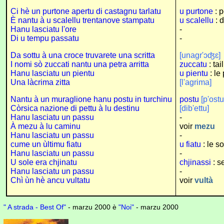
Ci hè un purtone apertu di castagnu tarlatu
u purtone
: p
È nantu à u scalellu trentanove stampatu
u scalellu
: 
Hanu lasciatu l'ore
-
Di u tempu passatu
-
Da sottu à una croce truvarete una scritta
[unagr'ɔʤɛ]
I nomi sò zuccati nantu una petra arritta
zuccatu
: tai
Hanu lasciatu un pientu
u pientu
: le 
Una làcrima zitta
[l'agrima]
Nantu à un muraglione hanu postu in turchinu
postu
[p'ostu
Còrsica nazione di pettu à lu destinu
[dib'ettu]
Hanu lasciatu un passu
-
À mezu à lu caminu
voir
mezu
Hanu lasciatu un passu
-
cume un ùltimu fiatu
u fiatu
: le so
Hanu lasciatu un passu
-
U sole era chjinatu
chjinassi
: s
Hanu lasciatu un passu
-
Chì ùn hè ancu vultatu
voir
vultà
" A strada - Best Of"
- marzu 2000 è
"Noi"
- marzu 2000