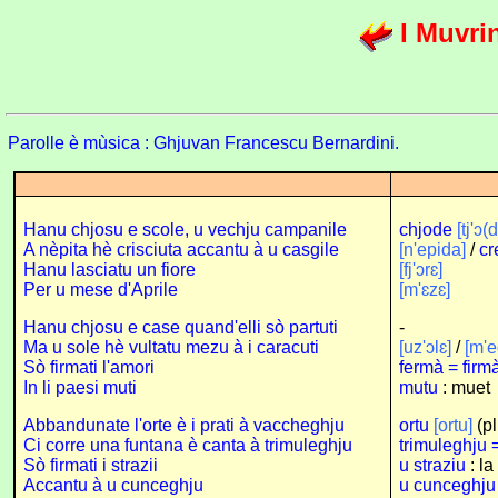
I Muvrin
Parolle è mùsica : Ghjuvan Francescu Bernardini.
Hanu chjosu e scole, u vechju campanile
chjode
[tj'ɔ(d
A nèpita hè crisciuta accantu à u casgile
[n'epida]
/
cr
Hanu lasciatu un fiore
[fj'ɔr
ɛ
]
Per u mese d'Aprile
[m'ɛz
ɛ
]
Hanu chjosu e case quand'elli sò partuti
-
Ma u sole hè vultatu mezu à i caracuti
[uz'ɔlɛ]
/
[m'e
Sò firmati l'amori
fermà = firm
In li paesi muti
mutu
: muet
Abbandunate l'orte è i prati à vaccheghju
ortu
[ortu]
(pl
Ci corre una funtana è canta à trimuleghju
trimuleghju 
Sò firmati i strazii
u straziu
: la
Accantu à u cunceghju
u cunceghju