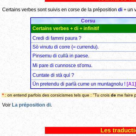
Certains verbes sont suivis en corse de la préposition
di
+ un ve
Corsu
Certains verbes + di + infinitif
Credi di fammi paura ?
Sò vinutu di corre (= currendu).
Pinsemu di cullà in paese.
Mi pare di cunnosce st'omu.
Cuntate di stà quì ?
Ùn pretendu di parlà cume un muntagnolu !
[A1]
*
: on entend parfois des corsicismes tels que : "Tu crois
de
me faire p
Voir
La préposition di
.
Les traductio