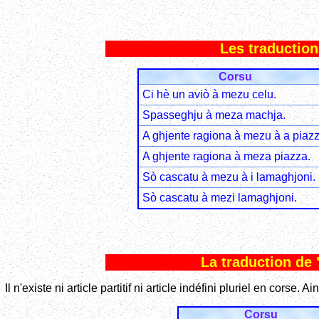
Les traductions
Corsu
Ci hè un aviò à mezu celu.
Spasseghju à meza machja.
A ghjente ragiona à mezu à a piazz
A ghjente ragiona à meza piazza.
Sò cascatu à mezu à i lamaghjoni.
Sò cascatu à mezi lamaghjoni.
La traduction de 
Il n'existe ni article partitif ni article indéfini pluriel en corse. Ai
Corsu