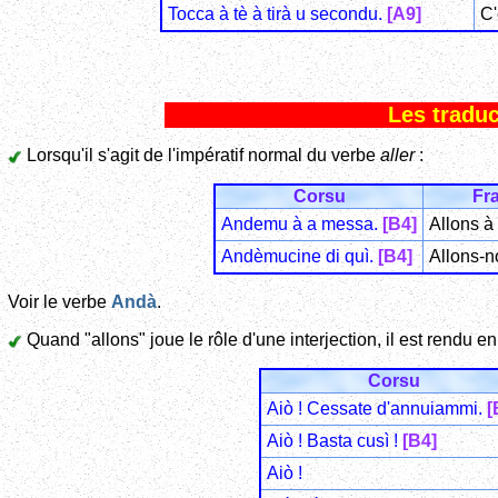
Tocca à tè à tirà u secondu.
[A9]
C'
Les traduc
Lorsqu'il s'agit de l'impératif normal du verbe
aller
:
Corsu
Fr
Andemu à a messa.
[B4]
Allons à
Andèmucine di quì.
[B4]
Allons-no
Voir le verbe
Andà
.
Quand "allons" joue le rôle d'une interjection, il est rendu e
Corsu
Aiò ! Cessate d'annuiammi.
[
Aiò ! Basta cusì !
[B4]
Aiò !