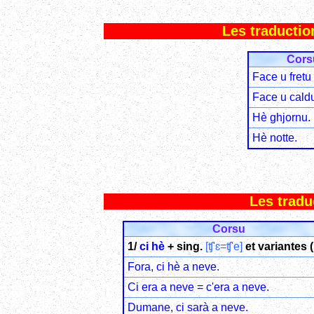
Les traductions
Cors
Face u fretu 
Face u caldu 
Hè ghjornu.
Hè notte.
Les traduc
Corsu
1/
ci hè
+ sing.
[ʧ'ɛ=ʧ'e]
et variantes (
Fora, ci hè a neve.
Ci era a neve = c'era a neve.
Dumane, ci sarà a neve.