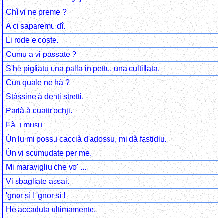
Chì vi ne preme ?
A ci saparemu dî.
Li rode e coste.
Cumu a vi passate ?
S'hè pigliatu una palla in pettu, una cultillata.
Cun quale ne hà ?
Stàssine à denti stretti.
Parlà à quattr'ochji.
Fà u musu.
Ùn lu mi possu caccià d'adossu, mi dà fastidiu.
Ùn vi scumudate per me.
Mi maravigliu che vo' ...
Vi sbagliate assai.
'gnor sì ! 'gnor sì !
Hè accaduta ultimamente.