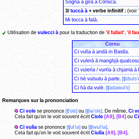
Sogna à girà a Còrsica.
3/
tuccà à
+ verbe infinitif :
(voir
Mi tocca à falà.
Utilisation de
vulecci à
pour la traduction de
'il fallait'
,
'il fa
Corsu
Ci vulìa à andà in Bastìa.
Ci vulerà à manghjà qualcosa
Ci vulerìa / vurrìa à chjamà à 
Ci hè vulsutu à parte.
[ʧɛbuls'
Ci hà da vulè.
[ʧadawul'ɛ]
Remarques sur la prononciation
Ci vole
se prononce
[ʧ'olɛ]
ou
[ʧiw'olɛ]
. De même,
Ci v
Cela fait qu'on le voit souvent écrit
Ciole
[A9]
,
[B4]
ou
Ci
Ci vulìa
se prononce
[ʧul'ia]
ou
[ʧiwul'ia]
.
Cela fait qu'on le voit souvent écrit
Ciulìa
[A9]
,
[B4]
.