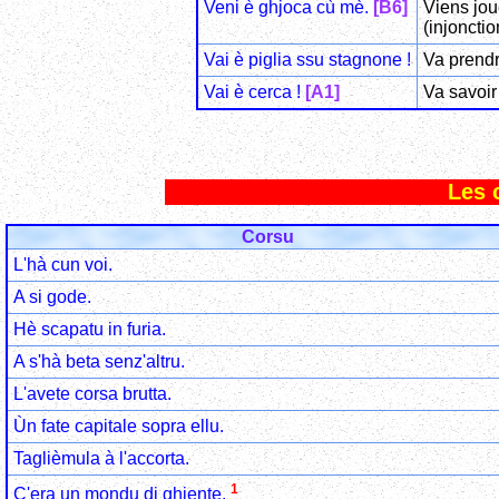
Veni è ghjoca cù mè.
[B6]
Viens jou
(injoncti
Vai è piglia ssu stagnone !
Va prendr
Vai è cerca !
[A1]
Va savoir 
Les 
Corsu
L'hà cun voi.
A si gode.
Hè scapatu in furia.
A s'hà beta senz'altru.
L'avete corsa brutta.
Ùn fate capitale sopra ellu.
Taglièmula à l'accorta.
1
C'era un mondu di ghjente.