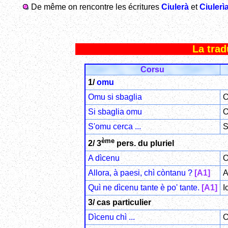
De même on rencontre les écritures
Ciulerà
et
Ciulerì
La trad
Corsu
1/
omu
Omu si sbaglia
O
Si sbaglia omu
O
S'omu cerca ...
S
ème
2/ 3
pers. du pluriel
A dìcenu
O
Allora, à paesi, chì còntanu ?
[A1]
A
Quì ne dìcenu tante è po' tante.
[A1]
I
3/ cas particulier
Dìcenu chì ...
O