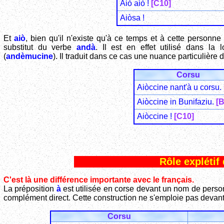
Aiò aiò !
[C10]
Aiòsa !
Et
aiò
, bien qu'il n'existe qu'à ce temps et à cette personne 
substitut du verbe
andà
. Il est en effet utilisé dans la 
(
andèmucine
). Il traduit dans ce cas une nuance particulière 
Corsu
Aiòccine nant'à u corsu.
Aiòccine in Bunifaziu.
[B
Aiòccine !
[C10]
Rôle explétif 
C'est là une différence importante avec le français.
La préposition
à
est utilisée en corse devant un nom de perso
complément direct. Cette construction ne s'emploie pas devan
Corsu