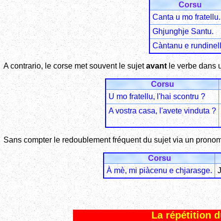
Corsu
Canta u mo fratellu.
Ghjunghje Santu.
Càntanu e rundinell
A contrario, le corse met souvent le sujet
avant
le verbe dans u
Corsu
U mo fratellu, l'hai scontru ?
A vostra casa, l'avete vinduta ?
Sans compter le redoublement fréquent du sujet via un prono
Corsu
À mè, mi piàcenu e chjarasge.
J
La répétition d