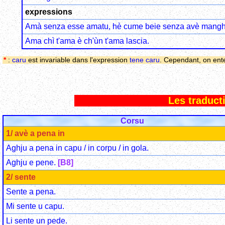
expressions
Amà senza esse amatu, hè cume beie senza avè mangh
Ama chì t'ama è ch'ùn t'ama lascia.
*
:
caru
est invariable dans l'expression
tene caru
. Cependant, on ent
Les traduct
Corsu
1/ avè a pena in
Aghju a pena in capu / in corpu / in gola.
Aghju e pene.
[B8]
2/ sente
Sente a pena.
Mi sente u capu.
Li sente un pede.