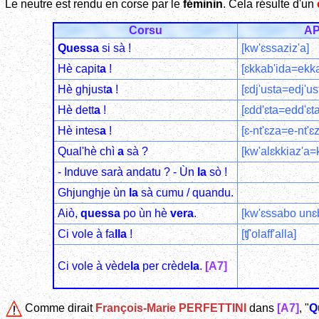
Le neutre est rendu en corse par le
féminin
. Cela résulte d'un
Corsu
AP
Quessa
si sà !
[kw'ɛssaziz'a]
Hè capit
a
!
[ɛkkab'ida=ekka
Hè ghjust
a
!
[ɛdj'usta=edj'us
Hè dett
a
!
[ɛdd'ɛta=edd'ɛta
Hè intes
a
!
[ɛ-nt'ɛza=e-nt'ɛ
Qual'hè chì
a
sà ?
[kw'alɛkkiaz'a=
- Induve sarà andatu ? - Ùn
la
sò !
Ghjunghje ùn
la
sà cumu / quandu.
Aiò,
quessa
po ùn hè
vera
.
[kw'ɛssabo unɛb
Ci vole à fa
lla
!
[ʧ'olaff'alla]
Ci vole à vède
la
per crède
la
.
[A7]
Comme dirait
François-Marie PERFETTINI
dans
[A7]
, "
Q