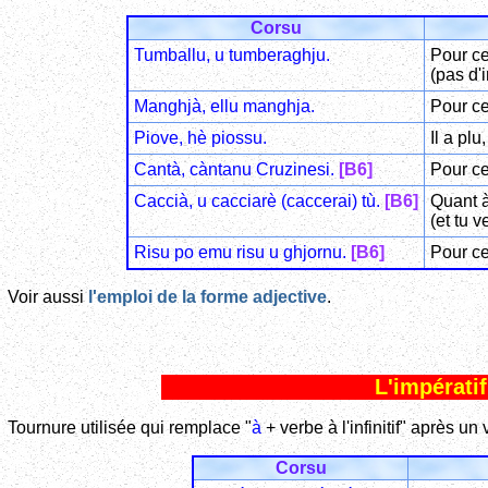
Corsu
Tumballu, u tumberaghju.
Pour ce 
(pas d'
Manghjà, ellu manghja.
Pour ce
Piove, hè piossu.
Il a plu
Cantà, càntanu Cruzinesi.
[B6]
Pour ce
Caccià, u cacciarè (caccerai) tù.
[B6]
Quant à 
(et tu v
Risu po emu risu u ghjornu.
[B6]
Pour ce 
Voir aussi
l'emploi de la forme adjective
.
L'impératif
Tournure utilisée qui remplace "
à
+ verbe à l'infinitif" après 
Corsu