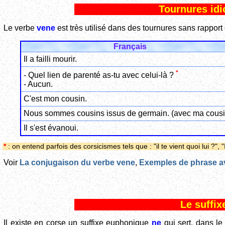
Tournures id
Le verbe
vene
est très utilisé dans des tournures sans rapport 
Français
Il a failli mourir.
*
- Quel lien de parenté as-tu avec celui-là ?
- Aucun.
C'est mon cousin.
Nous sommes cousins issus de germain. (avec ma cousi
Il s'est évanoui.
*
: on entend parfois des corsicismes tels que : "il te vient quoi lui ?", "
Voir
La conjugaison du verbe vene
,
Exemples de phrase a
Le suffi
Il existe en corse un suffixe euphonique
ne
qui sert, dans le