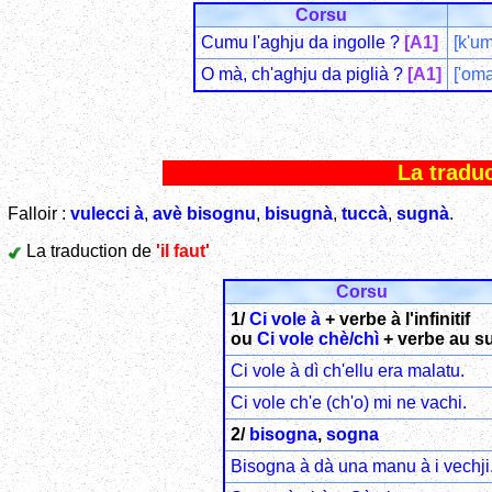
Corsu
Cumu l'aghju da ingolle ?
[A1]
[k'um
O mà, ch'aghju da piglià ?
[A1]
['oma
La traduc
Falloir :
vulecci à
,
avè bisognu
,
bisugnà
,
tuccà
,
sugnà
.
La traduction de
'il faut'
Corsu
1/
Ci vole à
+ verbe à l'infinitif
ou
Ci vole chè/chì
+ verbe au su
Ci vole à dì ch'ellu era malatu.
Ci vole ch'e (ch'o) mi ne vachi.
2/
bisogna
,
sogna
Bisogna à dà una manu à i vechji