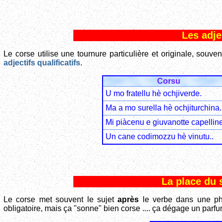
Les adj
Le corse utilise une tournure particulière et originale, souven
adjectifs qualificatifs
.
Corsu
U mo fratellu hè ochjiverde.
Ma a mo surella hè ochjiturchina.
Mi piàcenu e giuvanotte capelline
Un cane codimozzu hè vinutu..
La place du 
Le corse met souvent le sujet
après
le verbe dans une phra
obligatoire, mais ça "sonne" bien corse .... ça dégage un parfum 