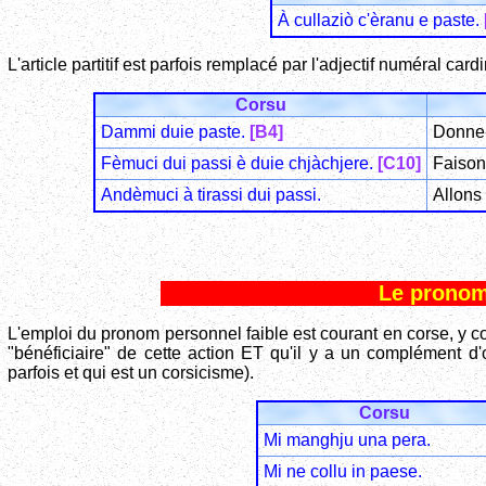
À cullaziò c'èranu e paste.
L'article partitif est parfois remplacé par l'adjectif numéral card
Corsu
Dammi duie paste.
[B4]
Donne-
Fèmuci dui passi è duie chjàchjere.
[C10]
Faison
Andèmuci à tirassi dui passi.
Allons
Le pronom
L'emploi du pronom personnel faible est courant en corse, y c
"bénéficiaire" de cette action ET qu'il y a un complément d'o
parfois et qui est un corsicisme).
Corsu
Mi manghju una pera.
Mi ne collu in paese.