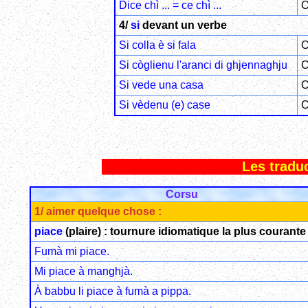
Dice chì ... = ce chì ...
O
4/
si
devant un verbe
Si colla è si fala
O
Si còglienu l'aranci di ghjennaghju
O
Si vede una casa
O
Si vèdenu (e) case
O
Les tradu
Corsu
1/ aimer quelque chose :
piace
(plaire) : tournure idiomatique la plus courante 
Fumà mi piace.
Mi piace à manghjà.
À babbu li piace à fumà a pippa.