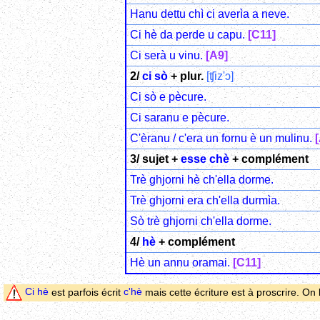
Hanu dettu chì ci averìa a neve.
Ci hè da perde u capu.
[C11]
Ci serà u vinu
.
[A9]
2/
ci sò
+ plur.
[ʧiz'ɔ]
Ci sò e pècure.
Ci saranu e pècure.
C'èranu / c'era un fornu è un mulinu
.
3/ sujet +
esse chè
+ complément
Trè ghjorni hè ch'ella dorme.
Trè ghjorni era ch'ella durmìa.
Sò trè ghjorni ch'ella dorme.
4/
hè
+ complément
Hè un annu oramai.
[C11]
Ci hè
est parfois écrit
c'hè
mais cette écriture est à proscrire. On l