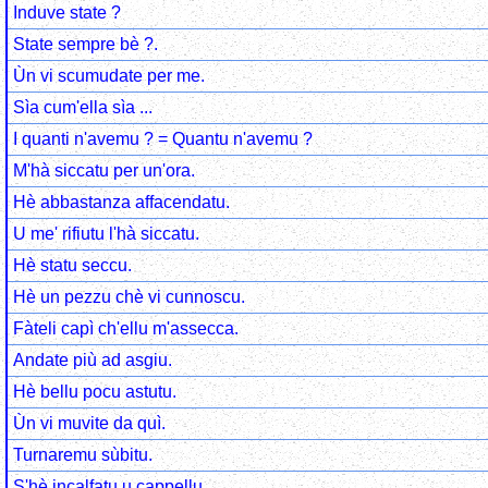
Induve state ?
State sempre bè ?.
Ùn vi scumudate per me.
Sìa cum'ella sìa ...
I quanti n'avemu ? = Quantu n'avemu ?
M'hà siccatu per un'ora.
Hè abbastanza affacendatu.
U me' rifiutu l'hà siccatu.
Hè statu seccu.
Hè un pezzu chè vi cunnoscu.
Fàteli capì ch'ellu m'assecca.
Andate più ad asgiu.
Hè bellu pocu astutu.
Ùn vi muvite da quì.
Turnaremu sùbitu.
S'hè incalfatu u cappellu.