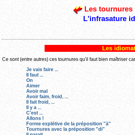
Les tournures 
L'infrasature i
Les idiomat
Ce sont (entre autres) ces tournures qu'il faut bien maîtriser 
Je vais faire ...
Il faut ...
On
Aimer
Avoir mal
Avoir faim, froid, ...
Il fait froid, ...
Il y a ...
C'est ...
Allons !
Forme explétive de la préposition "à"
Tournures avec la préposition "di"
Il parait