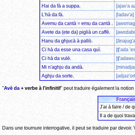
Hai da fà a suppa.
[ajav'a a
L'hà da fà.
[ladav'a]
Avemu da cantà = emu da cantà .
[awɛmaga
Avete da (ete da) piglià un caffè.
[awɛdabilj
Hanu da ghjucà à pallò.
[ãnajug'a
Ci hà da esse una casa quì.
[ʧ'ada 'e
Ci hà da vulè.
[ʧ'adawul
Mi n'aghju da andà.
[minadja
Aghju da sorte.
[adjaz'ort
"
Avè da
+ verbe à l'infinitif
" peut traduire également la notion 
Françai
J'ai à faire / de q
Il a de quoi travai
Dans une tournure interrogative, il peut se traduire par devoir. 