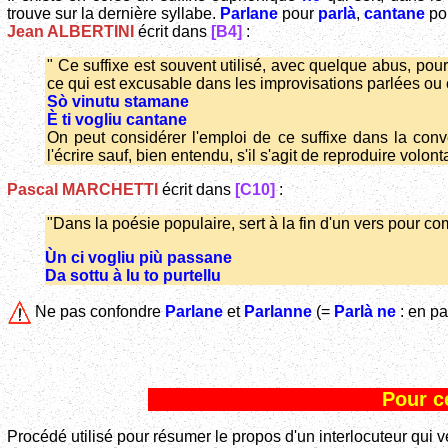
trouve sur la dernière syllabe.
Parlane
pour
parlà
,
cantane
po
Jean ALBERTINI
écrit dans
[B4]
:
" Ce suffixe est souvent utilisé, avec quelque abus, po
ce qui est excusable dans les improvisations parlées ou 
Sò vinutu stamane
È ti vogliu cantane
On peut considérer l'emploi de ce suffixe dans la co
l'écrire sauf, bien entendu, s'il s'agit de reproduire volon
Pascal MARCHETTI
écrit dans
[C10]
:
"Dans la poésie populaire, sert à la fin d'un vers pour co
Ùn ci vogliu più passane
Da sottu à lu to purtellu
Ne pas confondre
Parlane
et
Parlanne
(=
Parlà ne
: en par
Pour ce
Procédé utilisé pour résumer le propos d'un interlocuteur qui 