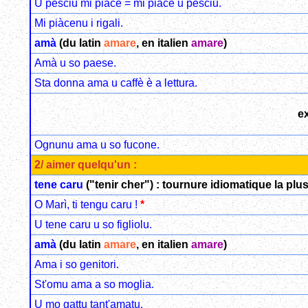
U pesciu mi piace = mi piace u pesciu.
Mi piàcenu i rigali.
amà
(du latin
amare
, en italien
amare
)
Amà u so paese.
Sta donna ama u caffè è a lettura.
e
Ognunu ama u so fucone.
2/ aimer quelqu'un :
tene caru
("tenir cher") : tournure idiomatique la plu
O Marì, ti tengu caru !
*
U tene caru u so figliolu.
amà
(du latin
amare
, en italien
amare
)
Ama i so genitori.
St'omu ama a so moglia.
U mo gattu tant'amatu.