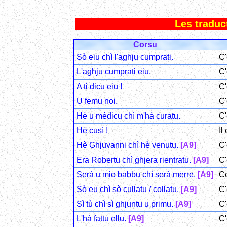
Les traduct
Corsu
Sò eiu chì l'aghju cumprati.
C'
L'aghju cumprati eiu.
C'
A ti dicu eiu !
C'
U femu noi.
C'
Hè u mèdicu chì m'hà curatu.
C'
Hè cusì !
Il
Hè Ghjuvanni chì hè venutu.
[A9]
C'
Era Robertu chì ghjera rientratu.
[A9]
C'
Serà u mio babbu chì serà merre.
[A9]
Ce
Sò eu chì sò cullatu / collatu.
[A9]
C'
Sì tù chì sì ghjuntu u primu.
[A9]
C'
L'hà fattu ellu.
[A9]
C'