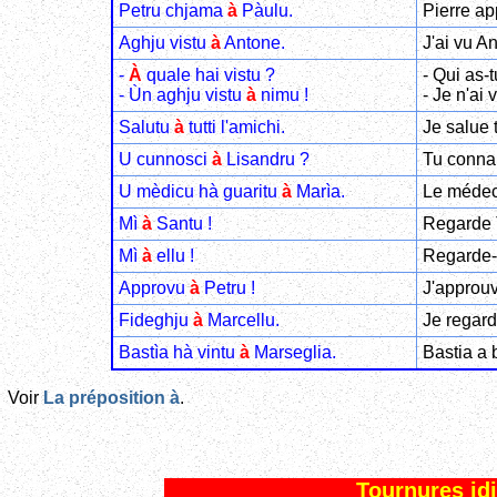
Petru chjama
à
Pàulu.
Pierre ap
Aghju vistu
à
Antone.
J'ai vu An
-
À
quale hai vistu ?
- Qui as-t
- Ùn aghju vistu
à
nimu !
- Je n'ai
Salutu
à
tutti l'amichi.
Je salue 
U cunnosci
à
Lisandru ?
Tu conna
U mèdicu hà guaritu
à
Marìa.
Le médeci
Mì
à
Santu !
Regarde 
Mì
à
ellu !
Regarde-l
Approvu
à
Petru !
J'approuv
Fideghju
à
Marcellu.
Je regard
Bastìa hà vintu
à
Marseglia.
Bastia a 
Voir
La préposition à
.
Tournures id