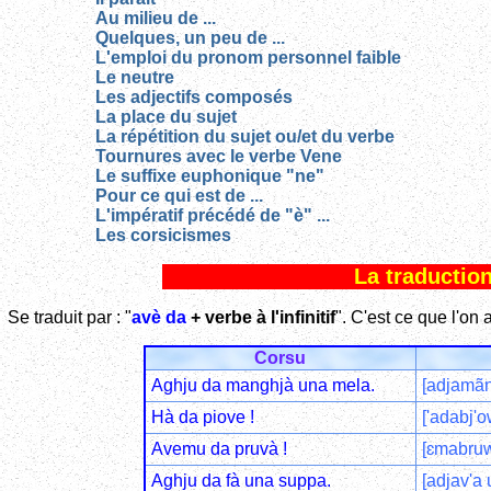
Au milieu de ...
Quelques, un peu de ...
L'emploi du pronom personnel faible
Le neutre
Les adjectifs composés
La place du sujet
La répétition du sujet ou/et du verbe
Tournures avec le verbe Vene
Le suffixe euphonique "ne"
Pour ce qui est de ...
L'impératif précédé de "è" ...
Les corsicismes
La traduction 
Se traduit par : "
avè da
+ verbe à l'infinitif
". C'est ce que l'on 
Corsu
Aghju da manghjà una mela.
[adjamãn
Hà da piove !
['adabj'o
Avemu da pruvà !
[ɛmabruw
Aghju da fà una suppa.
[adjav'a