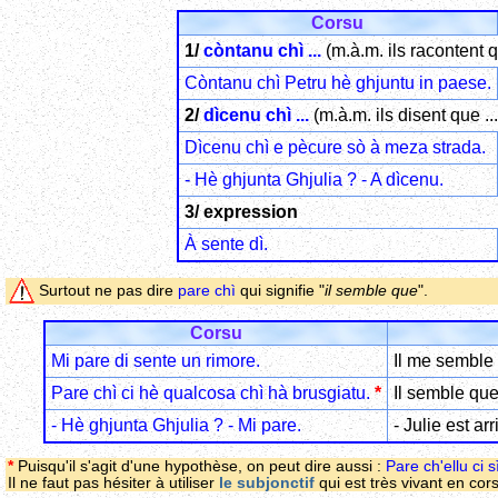
Corsu
1/
còntanu chì ...
(m.à.m. ils racontent q
Còntanu chì Petru hè ghjuntu in paese.
2/
dìcenu chì ...
(m.à.m. ils disent que ...
Dìcenu chì e pècure sò à meza strada.
- Hè ghjunta Ghjulia ? - A dìcenu.
3/ expression
À sente dì.
Surtout ne pas dire
pare chì
qui signifie "
il semble que
".
Corsu
Mi pare di sente un rimore.
Il me semble 
Pare chì ci hè qualcosa chì hà brusgiatu.
*
Il semble qu
- Hè ghjunta Ghjulia ? - Mi pare.
- Julie est ar
*
Puisqu'il s'agit d'une hypothèse, on peut dire aussi :
Pare ch'ellu ci 
Il ne faut pas hésiter à utiliser
le subjonctif
qui est très vivant en cor