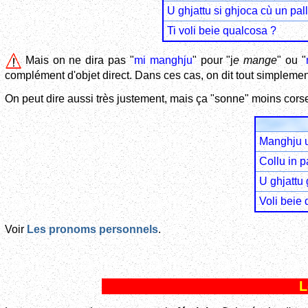
U ghjattu si ghjoca cù un pall
Ti voli beie qualcosa ?
Mais on ne dira pas "
mi manghju
" pour "j
e mange
" ou "
complément d'objet direct. Dans ces cas, on dit tout simplemen
On peut dire aussi très justement, mais ça "sonne" moins corse
Manghju u
Collu in 
U ghjattu 
Voli beie
Voir
Les pronoms personnels
.
L