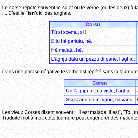
Le corse répète souvent le sujet ou le verbe (ou les deux) à l
.... C'est le "
isn't it
" des anglais.
Corsu
Tù sì scemu, sì !
Ellu hè partutu, hè.
Hè malatu, hè.
L'aghju datu un pezzu di pane, l'aghju.
Dans une phrase négative le verbe est répété sans la tournure
Corsu
Ùn l'aghju micca vistu, l'aghju.
Ssi scarpi ùn mi vanu, mi vanu.
Les vieux Corses disent souvent : "il est malade, il est", "Toi, tu 
Traduite mot à mot, cette tournure peut engendrer des malente