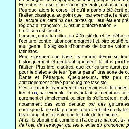
En outre le corse, d'une façon générale, est beaucoup 
Pourquoi alors le corse, tel qu'il a parfois été écrit 
l'italien classique, au point que , par exemple, la ré
la lecture de certains des textes qui leur étaient p
régionale "française". C'est un dialecte italien. »
La raison est simple :
Lorsque, entre le milieu du XIXe siècle et les débuts
l'écriture, contre l'abandon progressif et, pire peut-êt
tout genre, il s'agissait d'hommes de bonne volont
latinistes.
Pour s'assurer une base, ils crurent devoir se tour
historiquement et géographiquement, la plus proche de
l'italien. Plus tard, d'autres, que leur culture aurait 
pour le dialecte de leur "petite patrie" une sorte de 
Dante et Pétrarque. Quelques-uns, très peu nomb
artificiellement activé par le régime fasciste.
Ces corsisants marquèrent bien certaines différences, 
lieu du
o
, par exemple : mais butant sur certaines autr
purement et simplement, ou bien ils s'efforcèrent, mala
notamment des sons dentaux par des gutturale
correspondante et la prononciation véritable du dialec
beaucoup plus récente que le dialecte lui-même.
Ainsi ils aboutirent, comme on l'a déjà remarqué, à «
de l'oeil de l'étranger qui les a entendu prononcer 