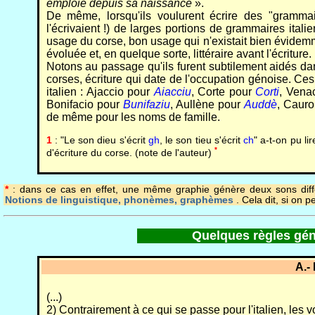
emploie depuis sa naissance
».
De même, lorsqu'ils voulurent écrire des "grammaire
l'écrivaient !) de larges portions de grammaires ital
usage du corse, bon usage qui n'existait bien évidem
évoluée et, en quelque sorte, littéraire avant l'écriture.
Notons au passage qu'ils furent subtilement aidés dans
corses, écriture qui date de l'occupation génoise. Ces
italien : Ajaccio pour
Aiacciu
, Corte pour
Corti
, Vena
Bonifacio pour
Bunifaziu
, Aullène pour
Auddè
, Caur
de même pour les noms de famille.
1
: "Le son dieu s'écrit
gh
, le son tieu s'écrit
ch
" a-t-on pu l
*
d'écriture du corse. (note de l'auteur)
*
: dans ce cas en effet, une même graphie génère deux sons différe
Notions de linguistique, phonèmes, graphèmes
. Cela dit, si on 
Quelques règles génér
A.-
(...)
2) Contrairement à ce qui se passe pour l'italien, les vo