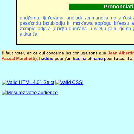
Prononciati
undj'ɔrnu, ʧin'erãmu and'adi ammandj'a nɛ an'ostra
pass'ɛndu bɛrub'odju ki mɛrk'awa app'ɔgu br'essu a
z'ɛmprɛ 'odjɛ ɔ (d)'iʤa dum'ãnɛ, u w'etju j'allu gɛ nɔ 
akkant'a
Il faut noter, en ce qui concerne les conjugaisons que
Jean Alberti
Pascal Marchetti
),
haddiu
pour
j'ai
,
hai
,
ha
et
hanu
pour
tu as
,
il a