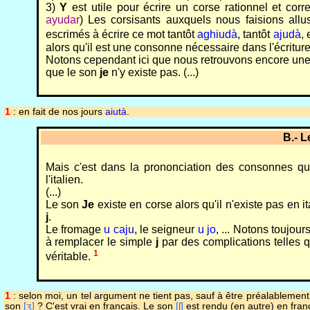
3)
Y
est utile pour écrire un corse rationnel et corr
ayudar
) Les corsisants auxquels nous faisions allu
escrimés à écrire ce mot tantôt
aghiudà
, tantôt
ajudà
, 
alors qu'il est une consonne nécessaire dans l'écriture
Notons cependant ici que nous retrouvons encore une fo
que le son
je
n'y existe pas. (...)
1
: en fait de nos jours
aiutà
.
B.- 
Mais c'est dans la prononciation des consonnes qu
l'italien.
(...)
Le son
Je
existe en corse alors qu'il n'existe pas en it
j
.
Le fromage
u caju
, le seigneur
u jo
, ... Notons toujou
à remplacer le simple
j
par des complications telles 
1
véritable.
1
: selon moi, un tel argument ne tient pas, sauf à être préalablement
son
[ʒ]
? C'est vrai en français. Le son
[ʃ]
est rendu (en autre) en fran