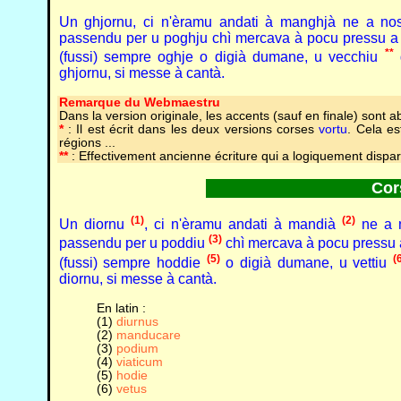
Un ghjornu, ci n'èramu andati à manghjà ne a nos
passendu per u poghju chì mercava à pocu pressu a m
**
(fussi) sempre oghje o digià dumane, u vecchiu
g
ghjornu, si messe à cantà.
Remarque du Webmaestru
Dans la version originale, les accents (sauf en finale) sont a
*
: Il est écrit dans les deux versions corses
vortu
. Cela es
régions ...
**
: Effectivement ancienne écriture qui a logiquement dispar
Cor
(1)
(2)
Un diornu
, ci n'èramu andati à mandià
ne a n
(3)
passendu per u poddiu
chì mercava à pocu pressu a
(5)
(
(fussi) sempre hoddie
o digià dumane, u vettiu
diornu, si messe à cantà.
En latin :
(1)
diurnus
(2)
manducare
(3)
podium
(4)
viaticum
(5)
hodie
(6)
vetus