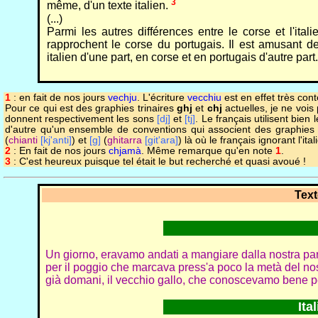
3
même, d'un texte italien.
(...)
Parmi les autres différences entre le corse et l'italie
rapprochent le corse du portugais. Il est amusant de 
italien d'une part, en corse et en portugais d'autre part. (
1
: en fait de nos jours
vechju
. L'écriture
vecchiu
est en effet très cont
Pour ce qui est des graphies trinaires
ghj
et
chj
actuelles, je ne vois
donnent respectivement les sons
[dj]
et
[tj]
. Le français utilisent bien
d'autre qu'un ensemble de conventions qui associent des graphies à 
(
chianti
[kj'anti]
) et
[g]
(
ghitarra
[git'ara]
) là où le français ignorant l'itali
2
: En fait de nos jours
chjamà
. Même remarque qu'en note
1
.
3
: C'est heureux puisque tel était le but recherché et quasi avoué !
Tex
Un giorno, eravamo andati a mangiare dalla nostra p
per il poggio che marcava press'a poco la metà del n
già domani, il vecchio gallo, che conoscevamo bene per
Ita