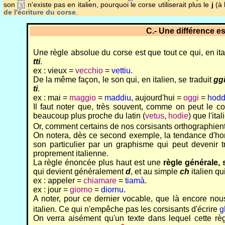
son
[ʒ]
n'existe pas en italien, pourquoi le corse utiliserait plus le
j
(à 
de l'écriture du corse
.
C.- Une différence ess
Une règle absolue du corse est que tout ce qui, en ita
tti
.
ex : vieux =
vecchio
=
vettiu
.
De la même façon, le son qui, en italien, se traduit
gg
ti
.
ex : mai =
maggio
=
maddiu
, aujourd'hui =
oggi
=
hodd
Il faut noter que, très souvent, comme on peut le co
beaucoup plus proche du latin (
vetus
,
hodie
) que l'ita
Or, comment certains de nos corsisants orthographien
On notera, dès ce second exemple, la tendance d'h
son particulier par un graphisme qui peut devenir t
proprement italienne.
La règle énoncée plus haut est une
règle générale,
qui devient généralement
d
, et au simple
ch
italien q
ex : appeler =
chiamare
=
tiamà
.
ex : jour =
giorno
=
diornu
.
A noter, pour ce dernier vocable, que là encore no
italien. Ce qui n'empêche pas les corsisants d'écrire
g
On verra aisément qu'un texte dans lequel cette règ