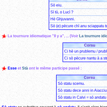
Sò eiu.
Sì tù, o Lucì ?
Hè Ghjuvanni.
Sò (e) pècure chì anu sciappatu tu
La tournure idiomatique "Il y a", ... (Voir
La tournure idio
Corsu
Ci hè un prublemu / prub
Ci sò pècure nantu à a st
Esse
et
Stà
ont le même participe passé :
Corsu
Sò statu scemu.
Sò statu dece anni in Aiacciu
Sò statu in Calvi = sò andatu 