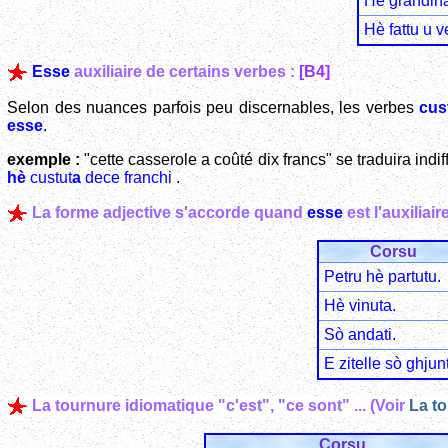
Hè grandina
Hè fattu u v
Esse
auxiliaire de certains verbes :
[B4]
Selon des nuances parfois peu discernables, les verbes
cus
esse
.
exemple :
"cette casserole a coûté dix francs" se traduira ind
hè
custut
a
dece franchi
.
La forme adjective s'accorde quand
esse
est l'auxiliaire
Corsu
Petru hè partutu.
Hè vinuta.
Sò andati.
E zitelle sò ghjun
La tournure idiomatique "c'est", "ce sont" ... (Voir
La to
Corsu