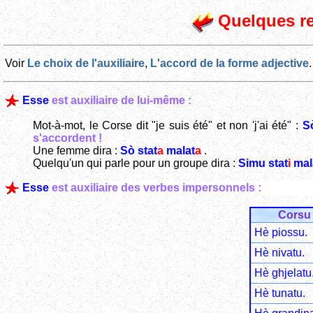
Quelques r
Voir
Le choix de l'auxiliaire
,
L'accord de la forme adjective
.
Esse
est auxiliaire de lui-même :
Mot-à-mot, le Corse dit "je suis été" et non 'j'ai été" :
S
s'accordent !
Une femme dira :
Sò stat
a
malat
a
.
Quelqu'un qui parle pour un groupe dira :
Simu stat
i
mal
Esse
est auxiliaire des verbes impersonnels :
Corsu
Hè piossu.
Hè nivatu.
Hè ghjelatu
Hè tunatu.