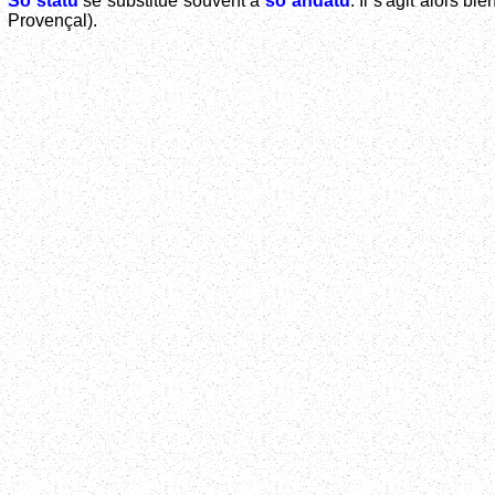
Sò statu
se substitue souvent à
sò andatu
. Il s'agit alors b
Provençal).