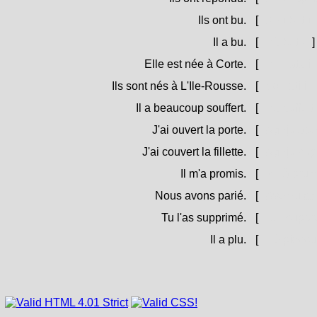
Ils ont bu.
[
Anu betu.
Il a bu.
[
Hà betu.
]
Elle est née à Corte.
[
Hè nata in
Ils sont nés à L'Ile-Rousse.
[
Sò nati in l
Il a beaucoup souffert.
[
Hà suffert
J'ai ouvert la porte.
[
Aghju aper
J'ai couvert la fillette.
[
Aghju cuper
Il m'a promis.
[
M'hà prum
Nous avons parié.
[
Avemu sc
Tu l'as supprimé.
[
L'ai suppr
Il a plu.
[
Hè piossu