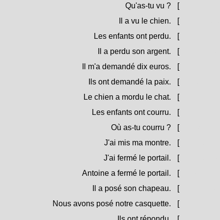
Qu'as-tu vu ?
[
Chì ai vis
Il a vu le chien.
[
Hà vistu u
Les enfants ont perdu.
[
I zitelli a
Il a perdu son argent.
[
Hà persu i 
Il m'a demandé dix euros.
[
Mi hà cher
Ils ont demandé la paix.
[
Anu chers
Le chien a mordu le chat.
[
U cane hà 
Les enfants ont courru.
[
I zitelli sò
Où as-tu courru ?
[
Induve sì 
J'ai mis ma montre.
[
Aghju mess
J'ai fermé le portail.
[
Aghju chjo
Antoine a fermé le portail.
[
Antone hà 
Il a posé son chapeau.
[
Hà postu u
Nous avons posé notre casquette.
[
Avemu post
Ils ont répondu.
[
Anu rispos