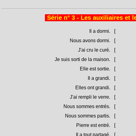
Série n° 3 - Les auxiliaires et 
Il a dormi.
[
Hà durm
Nous avons dormi.
[
Avemu d
J'ai cru le curé.
[
Aghju cr
Je suis sorti de la maison.
[
Sò isciu
Elle est sortie.
[
Hè isciu
Il a grandi.
[
Hè crisc
Elles ont grandi.
[
Sò crisc
J'ai rempli le verre.
[
Aghju im
Nous sommes entrés.
[
Simu intr
Nous sommes partis.
[
Simu par
Pierre est entré.
[
Petru hè 
Il a tout partagé.
[
Hà spartu