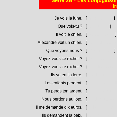
Série 2B - Les conjugaison
i
Je vois la lune.
[
Vecu a luna.
]
Que vois-tu ?
[
Chì vedi ?
]
Il voit le chien.
[
Vede u cane.
]
Alexandre voit un chien.
[
Lisandru vede 
Que voyons-nous ?
[
Chì vidimu ?
]
Voyez-vous ce rocher ?
[
Vidite ssu scog
Voyez-vous ce rocher ?
[
U vidite ssu sc
Ils voient la terre.
[
Vèdenu a terra
Les enfants perdent.
[
Pèrdenu i zitell
Tu perds ton argent.
[
Perdi i to soldi
Nous perdons au loto.
[
Pirdemu à a tù
Il me demande dix euros.
[
Mi chere dece 
Ils demandent la paix.
[
Chèrenu a pac