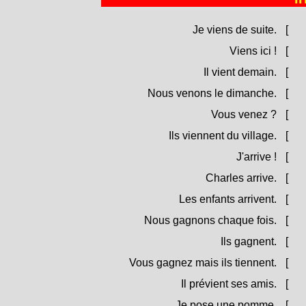
Je viens de suite.
[
Ve
Viens ici !
[
Ven
Il vient demain.
[
Ve
Nous venons le dimanche.
[
Vi
Vous venez ?
[
Vi
Ils viennent du village.
[
Vè
J'arrive !
[
Gh
Charles arrive.
[
Gh
Les enfants arrivent.
[
Ghj
Nous gagnons chaque fois.
[
Vin
Ils gagnent.
[
Vì
Vous gagnez mais ils tiennent.
[
Vin
Il prévient ses amis.
[
Pri
Je pose une pomme.
[
Po