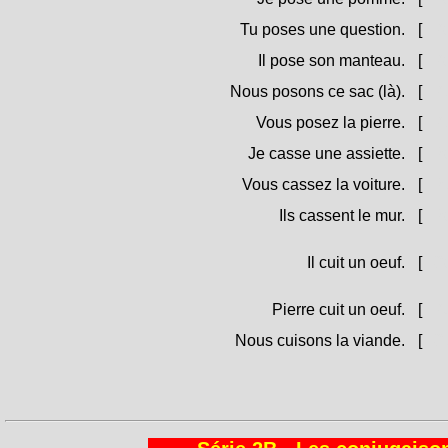
Tu poses une question.
[
Po
Il pose son manteau.
[
Po
Nous posons ce sac (là).
[
Pu
Vous posez la pierre.
[
Pun
Je casse une assiette.
[
Ro
Vous cassez la voiture.
[
Rum
Ils cassent le mur.
[
Rò
Il cuit un oeuf.
[
Co
Pierre cuit un oeuf.
[
Pet
Nous cuisons la viande.
[
Cu