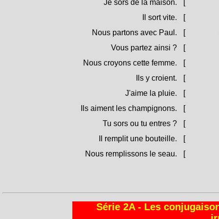
Je sors de la maison.
[
Sortu da
Il sort vite.
[
Sorte pr
Nous partons avec Paul.
[
Partemu
Vous partez ainsi ?
[
Partite c
Nous croyons cette femme.
[
Cridemu
Ils y croient.
[
Ci crèd
J'aime la pluie.
[
L'acqua 
Ils aiment les champignons.
[
Li piàcen
Tu sors ou tu entres ?
[
Sorti o e
Il remplit une bouteille.
[
Empie un
Nous remplissons le seau.
[
Empiemu
Série 2A - Les conjugaison
i