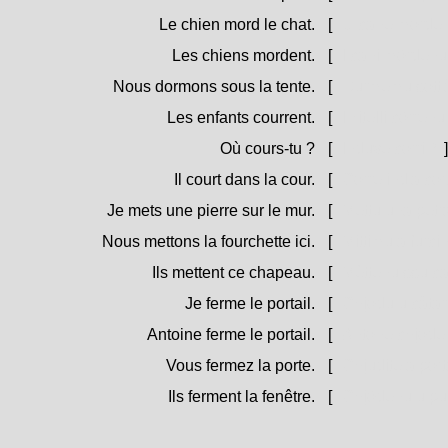
Le chien mord le chat.
[
U cane morde u
Les chiens mordent.
[
I cani mòrdenu
Nous dormons sous la tente.
[
Durmemu sott'à
Les enfants courrent.
[
I zitelli còrrenu
Où cours-tu ?
[
Induve corri ?
]
Il court dans la cour.
[
Corre ind'a cor
Je mets une pierre sur le mur.
[
Mettu una petra
Nous mettons la fourchette ici.
[
Mittimu a furci
Ils mettent ce chapeau.
[
Mèttenu ssu ca
Je ferme le portail.
[
Chjodu u càtar
Antoine ferme le portail.
[
Antone chjode 
Vous fermez la porte.
[
Chjudite a port
Ils ferment la fenêtre.
[
Chjòdenu u pur