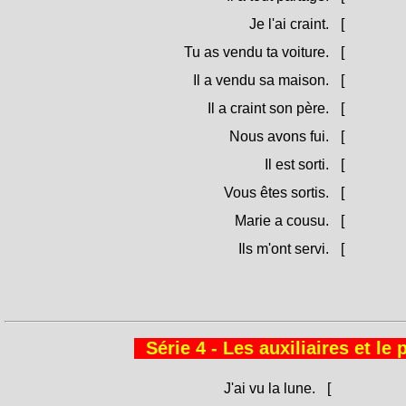
Je l'ai craint.
[
L'aghju 
Tu as vendu ta voiture.
[
Ai vindut
Il a vendu sa maison.
[
Hà vindu
Il a craint son père.
[
Hà timut
Nous avons fui.
[
Avemu fu
Il est sorti.
[
Hè surti
Vous êtes sortis.
[
Site surti
Marie a cousu.
[
Marìa hà
Ils m'ont servi.
[
M'anu se
Série 4 - Les auxiliaires et le
J'ai vu la lune.
[
Aghju vist