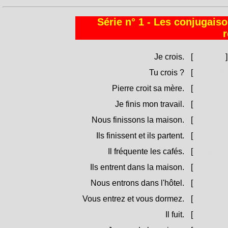
Série n° 1 - Les conjugaiso
r
Je crois.
[
Credu.
]
Tu crois ?
[
A credi 
Pierre croit sa mère.
[
Petru c
Je finis mon travail.
[
Compiu u
Nous finissons la maison.
[
Cumpiem
Ils finissent et ils partent.
[
Còmpien
Il fréquente les cafés.
[
Batte i c
Ils entrent dans la maison.
[
Èntrenu 
Nous entrons dans l'hôtel.
[
Entremu i
Vous entrez et vous dormez.
[
Entrite è
Il fuit.
[
Fughje.