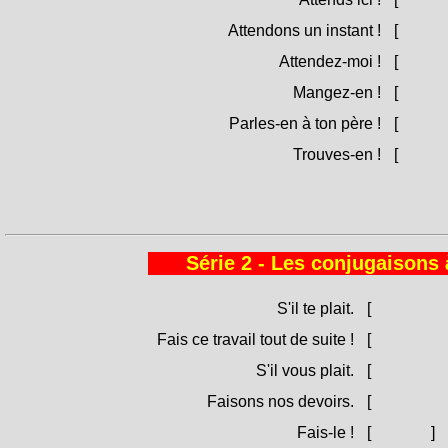
Attendons un instant !
[
Aspitt
Attendez-moi !
[
Aspitt
Mangez-en !
[
Mangh
Parles-en à ton père !
[
Pàrlan
Trouves-en !
[
Tròva
Série 2 - Les conjugaisons à
S'il te plait.
[
Fà u piac
Fais ce travail tout de suite !
[
Fà ssu tra
S'il vous plait.
[
Fate u pi
Faisons nos devoirs.
[
Femu i nos
Fais-le !
[
Fallu !
]