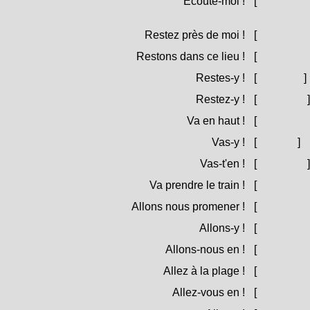
Ecoute-moi !
[
Stà mi à s
= Stà à se
Restez près de moi !
[
State vic
Restons dans ce lieu !
[
Stemu à u
Restes-y !
[
Stacci !
]
Restez-y !
[
Stàteci !
]
Va en haut !
[
Vai insù 
Vas-y !
[
Vaici !
]
Vas-t'en !
[
Vaitine !
]
Va prendre le train !
[
Vai à pigl
Allons nous promener !
[
Andemu à 
Allons-y !
[
Andèmuci
Allons-nous en !
[
Andèmuci
Allez à la plage !
[
Andate à 
Allez-vous en !
[
Andàtevi