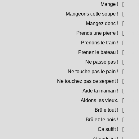
Mange !
[
Mangh
Mangeons cette soupe !
[
Mangh
Mangez donc !
[
Mangh
Prends une pierre !
[
Piglia
Prenons le train !
[
Piglie
Prenez le bateau !
[
Pigliat
Ne passe pas !
[
Ùn pa
Ne touche pas le pain !
[
Ùn tuc
Ne touchez pas ce serpent !
[
Ùn tuc
Aide ta maman !
[
Aiuta
Aidons les vieux.
[
Aiutem
Brûle tout !
[
Brusgi
Brûlez le bois !
[
Brusgi
Ca suffit !
[
Basta
Attends ici !
[
Aspett