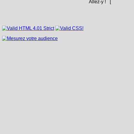
Allez-y !
[
Andàteci 