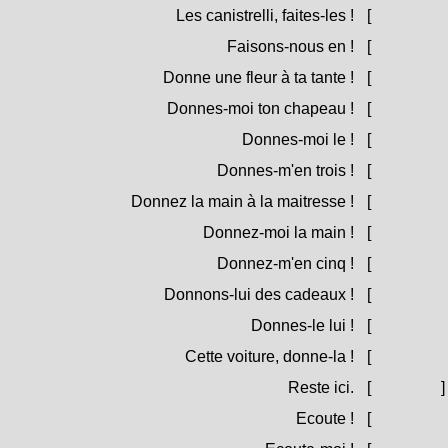
Les canistrelli, faites-les !
[
I canistrell
Faisons-nous en !
[
Fèmucine
Donne une fleur à ta tante !
[
Dà un fior
Donnes-moi ton chapeau !
[
Dammi u t
Donnes-moi le !
[
Dàmmilu 
Donnes-m'en trois !
[
Dàmmine 
Donnez la main à la maitresse !
[
Date a ma
Donnez-moi la main !
[
Dàtemi a
Donnez-m'en cinq !
[
Dàtemine 
Donnons-lui des cadeaux !
[
Dèmuli ri
Donnes-le lui !
[
Dàllilu ! =
Cette voiture, donne-la !
[
Ista vittur
Reste ici.
[
Stà quì.
]
Ecoute !
[
Stà à sen